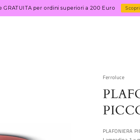
e GRATUITA per ordini superiori a 200 Euro
Scopri
Ferroluce
PLAF
PICC
PLAFONIERA P
Lampadina 1 x 