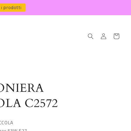
 i prodotti
Accedi
Carrello
ONIERA
OLA C2572
ICCOLA
max 53W E27