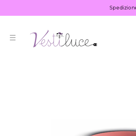
Vai
direttamente
Spedizion
ai contenuti
Passa alle
informazioni
sul prodotto