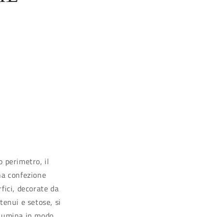
o perimetro, il
na confezione
fici, decorate da
tenui e setose, si
llumina in modo