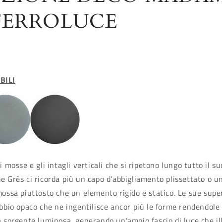
FERROLUCE
BILI
i mosse e gli intagli verticali che si ripetono lungo tutto il su
e Grès ci ricorda più un capo d’abbigliamento plissettato o u
ossa piuttosto che un elemento rigido e statico. Le sue super
bbio opaco che ne ingentilisce ancor più le forme rendendole 
a sorgente luminosa, generando un’ampio fascio di luce che i