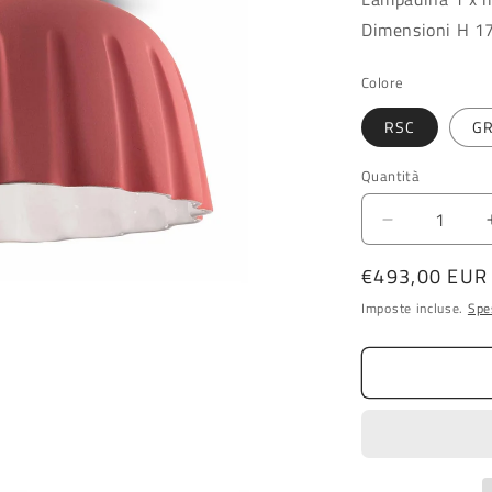
Dimensioni H 1
Colore
RSC
G
Quantità
Diminuisci
quantità
Prezzo
€493,00 EUR
per
PLAFONIE
di
Imposte incluse.
Spe
PICCOLA
listino
C2572