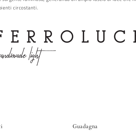
ienti circostanti.
i
Guadagna