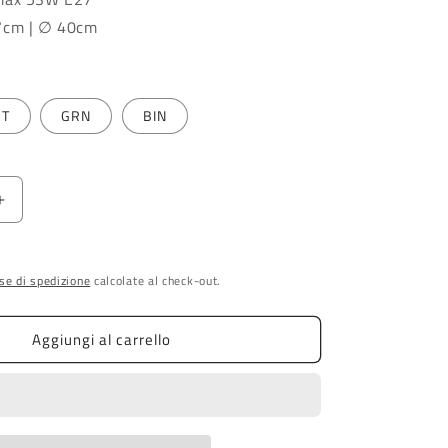
7cm | ∅ 40cm
RT
GRN
BIN
Aumenta
quantità
per
RA
PLAFONIERA
se di spedizione
calcolate al check-out.
PICCOLA
C2572
Aggiungi al carrello