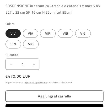
SOSPENSIONE in ceramica +treccia e catena 1 x max 53W
E27 L 23 cm SP 16 cm H 35cm (tot 95cm)
Colore
VIV
VIA
VIR
VIB
VIG
VIN
VIO
Quantità
Diminuisci
Aumenta
quantità
quantità
Prezzo
€470,00 EUR
per
per
SOSPENSIONE
SOSPENSIONE
di
Imposte incluse.
Spese di spedizione
calcolate al check-out.
CERAMICA
CERAMICA
listino
C1652
C1652
Aggiungi al carrello