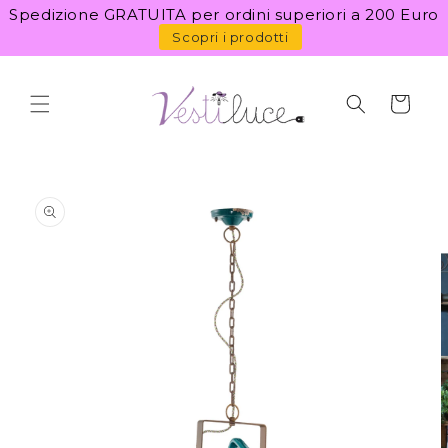
Vai
Spedizione GRATUITA per ordini superiori a 200 Euro
direttamente
ai contenuti
Scopri i prodotti
Carrello
Passa alle
informazioni
sul prodotto